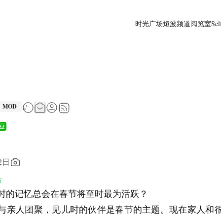
时光广场
短波频道
阅览室
Sel
MOD
2日
市
时的记忆总会在春节将至时最为活跃？
与亲人团聚，见儿时的伙伴是春节的主题。现在家人和