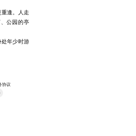
是重逢。人走
河、公园的亭
身处年少时游
务协议
号