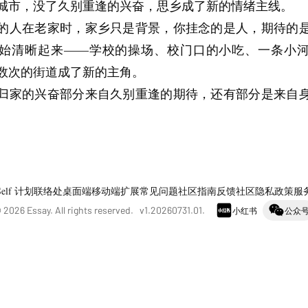
城市，没了久别重逢的兴奋，思乡成了新的情绪主线。
的人在老家时，家乡只是背景，你挂念的是人，期待的
始清晰起来——学校的操场、校门口的小吃、一条小
数次的街道成了新的主角。
归家的兴奋部分来自久别重逢的期待，还有部分是来自
。
Self 计划
联络处
桌面端
移动端
扩展
常见问题
社区指南
反馈社区
隐私政策
服
©
2026
Essay. All rights reserved. v
1.20260731.01
.
小红书
公众