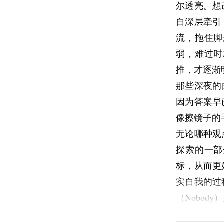
尔透亮。想
安全感，最
自深层牵引
在社交场景
流，拖住脚
次天之后反
弱，难过时
在“别人怎
推，才逐渐
我后来慢慢
那些深夜的
真正让人痛
因为答案早
月、甚至几
像擦镜子的
工作，于是
无论哪种观
焦虑之所以
探索的一部
做不到的事
标，从而更
可问题恰恰
实自我的过
关系会变，
（Nobo
总想等到“
一员，没有