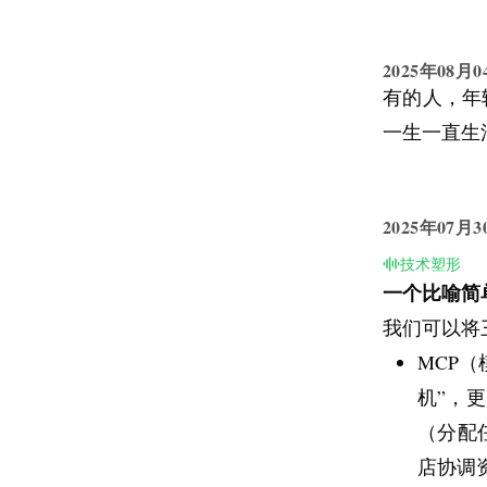
也动不了。
敢，这些小
我现在更愿
真实的自己
2025年08月0
我在意的东
里的小妖怪
有的人，年
提醒归提醒
要完美，只
一生一直生
比起消灭焦
后来我发现
2025年07月3
实。
技术塑形
首先，要把
一个比喻简单
似的，罩在
我们可以将
来，它就会
MCP
学；怕财务
机”，
方在说什么
（分配
其次，要承
店协调
意力被切碎