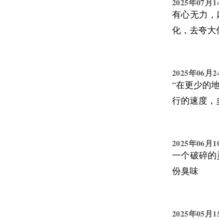
2025年07月1
更像是一个
有心无力，
毁掉你，而
化，去夸大
方式。
所以，与其
什么，我现
2025年06月2
“在更少的
很多问题，
行的速度，多休
那么可怕。
虑来临时，
2025年06月1
一个破碎的
份臭味
2025年05月1