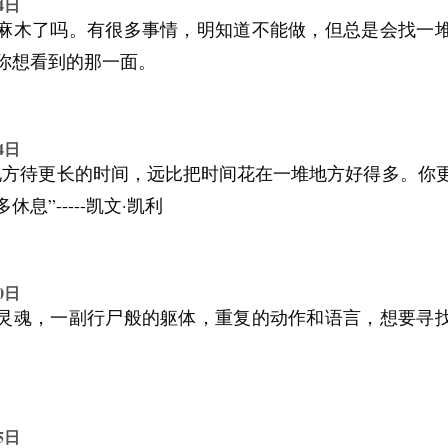
4日
笨拙的警报器：声音很大，表达很差，常常误报，但背
麻木了吗。有很多事情，明知道不能做，但总是会找一
是在提醒你——你在意，你疲惫，你需要重新调整自己
你想看到的那一面。
急着把焦虑赶走，不如先问问自己：我到底在怕什么，
在最需要先稳住哪一部分。
4日
地方待更长的时间，远比把时间花在一堆地方好得多。你
并不是想通了才会轻松，而是开始行动以后，才发现原
息”-----凯文·凯利
人也不是等到完全不焦虑了，才有能力过好这一生，而
慢慢学会不被它带着跑。
0日
灵魂，一副行尸般的躯体，重复的动作和语言，想要寻
5日