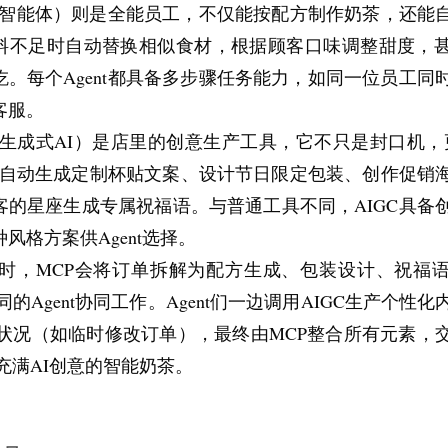
nt（智能体）则是全能员工，不仅能按配方制作奶茶，还能
太多，而是你已经太累了。这个时候最需要的，不是继
料不足时自动替换相似食材，根据顾客口味调整甜度，
恢复：少看一点无意义的信息，少把自己暴露在比较里
吃。每个Agent都具备多步骤任务能力，如同一位员工同
点能让身体和精神慢慢回来的事。
客服。
会区分“可控”和“不可控”。这是老生常谈，但真正做到
C（生成式AI）是店里的创意生产工具，它不只是封口机，
别人怎么看你、机会什么时候来，这些都不完全由你决
：自动生成定制杯贴文案、设计节日限定包装、创作促销
天有没有把手上的事做好，有没有让自己比昨天多懂一
客的星座生成专属祝福语。与普通工具不同，AIGC具备
基本节奏。一个人只要还能守住节奏，很多事情就还没有
风格方案供Agent选择。
把“没有焦虑”当作目标。一个对生活有要求、对未来有
时，MCP会将订单拆解为配方生成、包装设计、祝福
没有焦虑。真正成熟的状态，不是从此风平浪静，而是
的Agent协同工作。Agent们一边调用AIGC生产个性
把日子往前过，把事情一件件做完。焦虑不会因此彻底
状况（如临时修改订单），最终由MCP整合所有元素，
位退到副驾驶。
充满AI创意的智能奶茶。
虑的理解，和过去很不一样。以前总觉得它是敌人，后