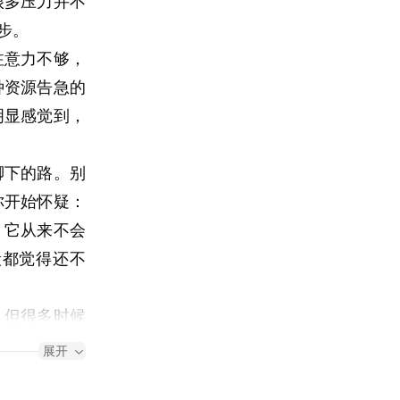
很多压力并不
步。
注意力不够，
种资源告急的
明显感觉到，
脚下的路。别
你开始怀疑：
，它从来不会
段都觉得还不
，但很多时候
的安慰。事情
展开
的不安也没有