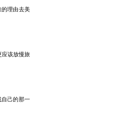
后并不是为了
堆的理由去美
的节奏和生活
我真正缺的是
更应该放慢旅
来没有想象中
是在一次次焦
找自己的那一