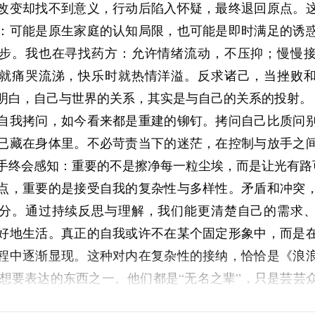
改变却找不到意义，行动后陷入怀疑，最终退回原点。
后往往只会把自己拖进更深的疲惫里。
：可能是原生家庭的认知局限，也可能是即时满足的诱
里，焦虑又会变成过度自我审查。说一句话之前先反复
步。我也在寻找药方：允许情绪流动，不压抑；慢慢
复复盘，总觉得自己哪里说得不对、表现得不够自然。
就痛哭流涕，快乐时就热情洋溢。反求诸己，当挫败
么看我”上，反而失去了与人真正连接的能力。
明白，自己与世界的关系，其实是与自己的关系的投射。
明白的一件事
自我拷问，如今看来都是重建的铆钉。拷问自己比质问
苦的，常常不是现实有多糟，而是我们试图在今天就
已藏在身体里。不必苛责当下的迷茫，在控制与放手之
年后的风险一次性想完。人没有这种处理能力，却总想
手终会感知：重要的不是擦净每一粒尘埃，而是让光有路
大脑长期处于超载状态。
点，重要的是接受自我的复杂性与多样性。矛盾和冲突
让人疲惫，不只是因为它吵，而是因为它会不断诱导你
分。通过持续反思与理解，我们能更清楚自己的需求
：彻底消除不确定性。
好地生活。真正的自我或许不在某个固定形象中，而是
在这里。人生里很多重要的东西，本来就伴随着不确定
程中逐渐显现。这种对内在复杂性的接纳，恰恰是《浪
行业会变，身体状态会变，能力也需要时间慢慢长出来
dy）想要表达的东西之一。他们都是“无名之辈”，只是芸芸
完全确定了、完全安全了、完全准备好了”再开始行动，
惊天动地的本事，但每一次犹豫后依然选择善良，害怕