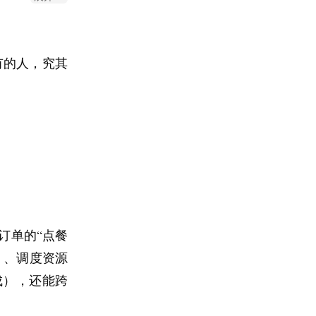
醒我：这里有
中。就像故事
好的压力。但
”。我们不需
有的人，究其
走。
动的河。
己重新落回现
因为它一团雾
写下来、拆开
不上，那就去
订单的“点餐
盯梢，多听对
）、调度资源
成），还能跨
信息过载、注
时候，焦虑并