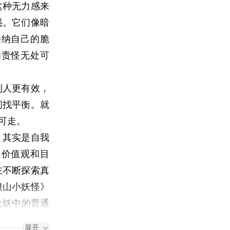
这种无力感来
惑。它们像暗
预演，聊完一
接纳自己的脆
注意力始终放
和责怪无处可
别人更有效，
把明天、下个
间找平衡。就
提前完成这项
可走。
，其实是自我
去做一件根本
、价值观和目
在不断探索真
。工作会变，
浪山小妖怪》
。一个人如果
众妖中的普通
那很可能永远
时依然选择勇
展开