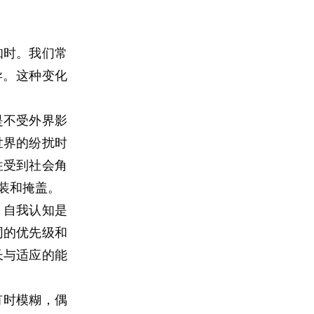
知时。我们常
异。这种变化
在逃避一种更
人宁愿把问题
是不受外界影
这种更伤自尊
世界的纷扰时
往受到社会角
当当，时间塞
装和掩盖。
那些没有想清
。自我认知是
以很多时候，
同的优先级和
长与适应的能
补上，总想提
的念头：只要
有时模糊，偶
度承担”来换