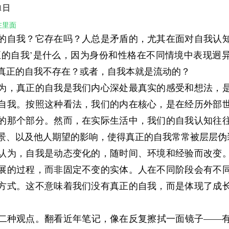
就是，人表面上很勤奋，心里却越来越空。
1日
伪装
在里面
的自我？它存在吗？人总是矛盾的，尤其在面对自我认
接站出来说“我来了”。更多时候，它会换一种样子出现。
正的自我’是什么，因为身份和性格在不同情境中表现迥
拖延。很多人以为拖延是懒，其实不全是。拖延常常是
真正的自我不存在？或者，自我本就是流动的？
怕做不好，怕被否定，怕最后证明自己真的不行。于是
为，真正的自我是我们内心深处最真实的感受和想法，
来不及”这个层面，也不愿意直接面对“也许我不够优秀”
自我。按照这种看法，我们的内在核心，是在经历外部
面上拖的是事情，实际上拖的是对自我评价的审判。
的那个部分。然而，在实际生活中，我们的自我认知往
成过度勤奋。有些人一焦虑就拼命行动，任务接得满满
景、以及他人期望的影响，使得真正的自我常常被层层伪
，看起来很努力，实际上只是不敢停下来。一停下来，
认为，自我是动态变化的，随时间、环境和经验而改变
没有处理好的情绪、没有安放好的恐惧就会浮上来。所
展的过程，而非固定不变的实体。人在不同阶段会有不
不是高效，而是一种廉价止痛药。
方式。这不意味着我们没有真正的自我，而是体现了成
成过度负责。总想替别人多做一点，总想把所有漏洞都
掉。表面看这是责任感，实际上里面往往藏着一种更深
二种观点。翻看近年笔记，像在反复擦拭一面镜子——
，就能少一点失控。可问题在于，一个人一旦习惯用“过