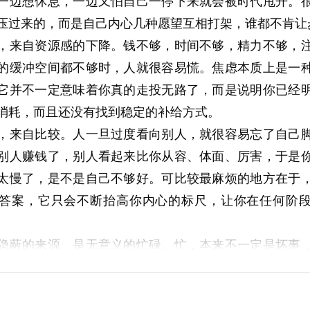
一边想休息，一边又怕自己一停下来就会被时代甩开。
压过来的，而是自己内心几种愿望互相打架，谁都不肯让
，来自资源感的下降。钱不够，时间不够，精力不够，
的缓冲空间都不够时，人就很容易慌。焦虑本质上是一
它并不一定意味着你真的走投无路了，而是说明你已经
消耗，而且还没有找到稳定的补给方式。
，来自比较。人一旦过度看向别人，就很容易忘了自己
别人赚钱了，别人看起来比你从容、体面、厉害，于是
太慢了，是不是自己不够好。可比较最麻烦的地方在于
答案，它只会不断抬高你内心的标尺，让你在任何阶
隐蔽的来源，是无意义的忙碌。忙，本来不一定是坏事
在解决问题，而是在用忙碌制造一种“我至少没有停下”
，日程排得很满，可真正重要的问题没有被处理，内心