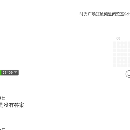
时光广场
短波频道
阅览室
Sel
06
0日
是没有答案