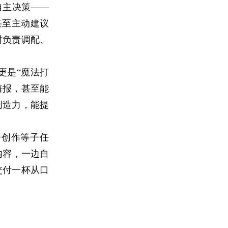
自主决策——
续给自己打鸡
甚至主动建议
，多留一点空
时负责调配、
的人并不多。
更是“魔法打
定。可你能决
海报，甚至能
点，有没有在
创造力，能提
真的失去。
责任感的人，
语创作等子任
即使内心有波
化内容，一边自
消失，但它会
交付一杯从口
来才发现，它