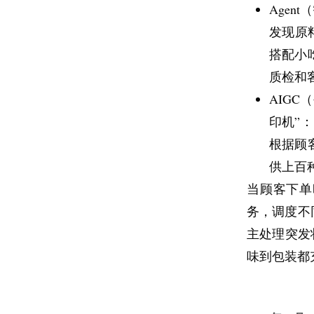
Age
不是你想得
发现原
血，而是先
搭配小
白，多做一
质检和
再者，要学
AIG
行业变化、
印机”
定的是，今
根据顾
混乱里保住
供上百种
最后，不要
当顾客下单
不可能完全
务，调度不同
动，依然能
主处理突发
慢慢从驾驶
味到包装都
结语
我现在对焦