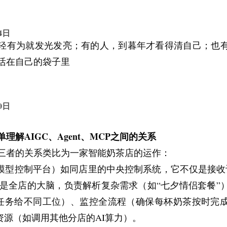
小的坚持，反而让他们活出了自己的光芒。
意把焦虑理解为一种信号，而不是一种命令。它可以提
不是藏在某个正确答案里，而是藏在每一次诚实的行动
4日
西，这里有我需要补足的部分，这里有我暂时还没消化
，成佛与否不重要，重要的是他始终在成为“更好的自己
轻有为就发光发亮；有的人，到暮年才看得清自己；也
，我不必什么都听它的。情绪可以出现，方向不能被它拿
需要在困惑中继续前行，或许所谓"真实自我"，本就是流
活在自己的袋子里
虑，更重要的是学会安顿它
，真正有用的方法，不是和焦虑硬碰硬，而是先让自
0日
模糊的不安变成具体的问题。很多焦虑之所以可怕，是
理解AIGC、Agent、MCP之间的关系
那里，让人觉得四面八方都是问题。一旦你开始把它
三者的关系类比为一家智能奶茶店的运作：
从一种压迫感，变成几个可以处理的小问题。怕能力跟
（模型控制平台）如同店里的中央控制系统，它不仅是接收
没有缓冲，那就先存一点；怕表达不好，那就减少自我
更是全店的大脑，负责解析复杂需求（如“七夕情侣套餐”
。很多事情一落实到行动层面，恐惧会立刻下降一大半。
任务给不同工位）、监控全流程（确保每杯奶茶按时完
认资源有限，并认真保护资源。人不可能在睡眠不足、
资源（如调用其他分店的AI算力）。
的状态下，还要求自己始终稳定、清醒、有力量。很多