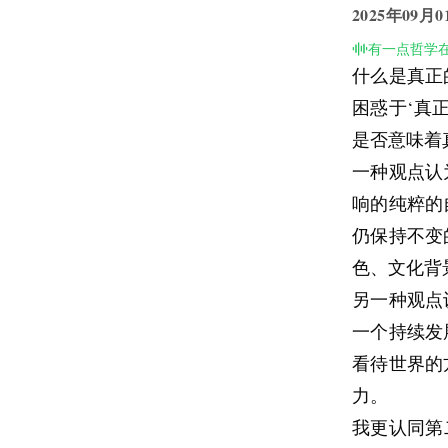
减少。结果
2025年09月0
焦虑最擅长
有一点哲学
什么是真正
焦虑很少直
困惑于‘真
它会伪装成
是否意味着
深的感受：
一种观点认
拖到“时间
响的纯粹的
的可能。表
仍保持不变
它也会伪装
色、文化背
得密不透风
另一种观点
楚的问题、
一个持续发
过度忙碌并
看待世界的
它还会伪装
力。
前把风险扛
我更认同第
我多做一点