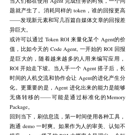
当人们都在使用 Agent 完成任务的时候，一个问
上升。现在呢，遇到报错，大多数人的第一反应
题就产生了。消耗同样的 token，谁的回报更高
不是去分析，而是直接把错误日志甩给AI，问它
——发现新元素和写几百篇自媒体文章的回报差
怎么修。AI给出一行命令，你复制粘贴，好了。
异巨大。
问题解决了，但你什么都没学到。
或许可以通过 Token ROI 来量化某个 Agent的价
你变成了一个熟练的搬运工，一个高级的胶水操
值，比如今天的 Code Agent, 一开始的 ROI 回报
作员。你处理问题的速度越来越快，但你解决复
是巨大的，随着越来越多的人用来编写应用， 
杂问题的能力其实在退化。一旦遇到AI解决不了
ROI 开始走下坡。当人手一个 Agent 搭子后，长
的问题，或者AI开始一本正经胡说八道的时候，
时间的人机交流和协作会让 Agent的进化产生分
你会发现自己突然变得手足无措。那种感觉就像
化。更重要的是，Agent 进化出来的能力是能够
是习惯了用GPS导航的人，突然把你扔在沙漠
无痛转移的——可能是通过标准化的Memory 
里，手里只有一张纸质地图，你根本看不懂。
Package。
这就是为什么你会觉得浮躁。因为你的潜意识在
回到当下，刷信息流，第一时间使用各种工具，
报警。它知道你现在的高效率是建立在沙堆上
跑通 demo 一时爽。如果作为人的审美、认知不
的，它知道你正在失去对技术的底层掌控力。