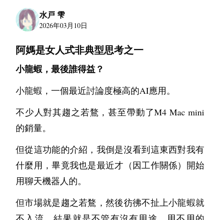
(Elasticsearch, Logstash, Kibana)
 或轻量级
水戸 雫
Loki
2026年03月10日
的 
。
统一日志格式（JSON），实现日志的集中收
阿媽是女人式非典型思考之一
集、检索与分析，为故障排查提供“黑匣子”
小龍蝦，最後誰得益？
数据。
3. 链路追踪
小龍蝦，一個最近討論度極高的AI應用。
在微服务架构下，一个请求可能穿越数十个服
不少人對其趨之若鶩，甚至帶動了M4 Mac mini
SkyWalking
Jaeger
务。利用 
 或 
 实现全链路追
的銷量。
踪，快速定位性能瓶颈。
但從這功能的介紹，我倒是沒看到這東西對我有
六、 灾备与安全：最后的防线
什麼用，畢竟我也是最近才（因工作關係）開始
用聊天機器人的。
1. 备份策略
遵循“3-2-1备份原则”：3份数据，2种介质，1
但市場就是趨之若鶩，然後彷彿不扯上小龍蝦就
个异地。
不入流，結果就是不管有沒有用途，用不用的