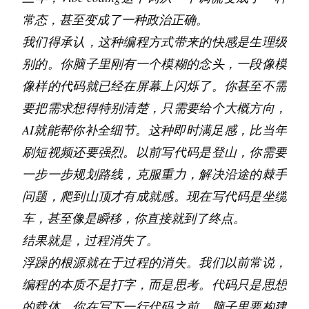
是业务稳定性的守护者。
常态，甚至变成了一种政治正确。
AIOps（智能
未来，运维的边界将进一步模糊。
我们得承认，这种编程方式带来的快感是生理级
运维）
 将利用机器学习算法预测故障；
别的。你脑子里刚有一个模糊的念头，一段像模
FinOps（云成本优化）
 将成为架构师新的KPI。
像样的代码就已经在屏幕上闪烁了。你甚至不需
唯有保持对底层原理的深刻理解（如Linux内
要把需求想得特别清楚，只需要给个大概方向，
核、网络协议栈），同时拥抱云原生技术，才能
AI就能帮你补全细节。这种即时满足感，比当年
在技术迭代的浪潮中立于不败之地。
刷短视频还要强烈。以前写代码是登山，你需要
致每一位在深夜排查故障的运维人：你们的代码
一步一步规划路线，克服重力，解决沿途的棘手
或许不直接面向用户，但你们的架构支撑着世界
问题，爬到山顶才有成就感。现在写代码是坐缆
的每一次点击。
车，甚至像是瞬移，你直接就到了终点。
结果就是，过程消失了。
浮躁的根源就在于过程的消失。我们以前常说，
编程的本质不是打字，而是思考。代码只是思想
的载体。你在写下一行代码之前，脑子里要构建