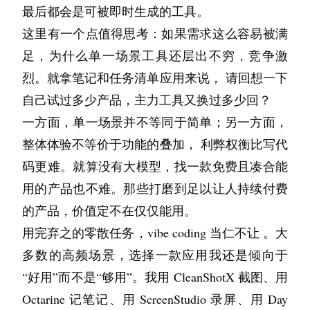
能力、成本控制能力...。 随着应用打造门槛越来
最后都会是可被即时生成的工具。
越低，产品会越来越多，同时通用助手的火力覆
这里有一个点值得思考：如果需求这么容易被满
盖越来越广，最后大家玩的就是一个残酷的概率
足，为什么单一场景工具还层出不穷，竞争激
游戏。
烈。就拿笔记和任务清单应用来说， 请回想一下
跟随人的价值
自己试过多少产品，主力工具又换过多少回？
产品不一定非要主打 AI， 尽管这种叙事在今天
一方面，单一场景并不等同于简单；另一方面，
不动听。但换个说法，如果你的产品还能讲一个
整体体验不等价于功能的叠加， 利弊权衡比写代
不靠 AI 的故事，其实也是一种生命力的体现。
码更难。就算没有大模型，找一款免费且凑合能
不要误会，AI 能力一定是要充分利用的，刻意排
用的产品也不难。那些打磨到足以让人持续付费
斥，然后去讲一个孤勇者的故事没有必要。但智
的产品，价值定不在仅仅能用。
能作为一种能力不应该是产品的唯一价值体现。
用完弃之的零散任务，vibe coding 当仁不让 。大
你看，Essay 作为一款没有AI 的产品，也呈现出
多数的高频场景，选择一款应用我还是倾向于
了独特的生命力。
“好用”而不是“够用”。我用 CleanShotX 截图、用
Octarine 记笔记、用 ScreenStudio 录屏、用 Day 