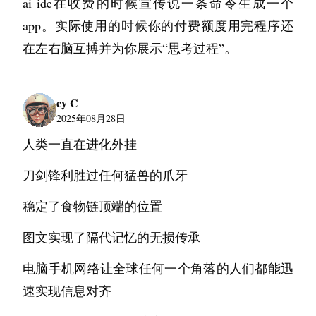
ai ide在收费的时候宣传说一条命令生成一个
app。实际使用的时候你的付费额度用完程序还
首先我将我的需求输入给 AI，询问它周围有什么
在左右脑互搏并为你展示“思考过程”。
推荐的小区。好，AI 详细的分析了一通之后推荐
给我了几个小区，然后我去忙工作了没有继续
问，当我有空查这些小区的时候我发现这些小区
cy C
都是不存在的，AI 产生的幻觉。
2025年08月28日
人类一直在进化外挂
这是第一个AI 所产生的问题。我们再说第二个，
后来我询问了一个在附近实习过的朋友，她推荐
刀剑锋利胜过任何猛兽的爪牙
了我一个小区，并且我也去看过了还不错，小区
稳定了食物链顶端的位置
绿化面积挺大，并且安静，位于生活区以及距离
图文实现了隔代记忆的无损传承
公司约六公里。但是唯一的缺点是它是自如合租
的，在小红书等社交媒体上搜罗信息之后有一点
电脑手机网络让全球任何一个角落的人们都能迅
担心。这时候我又求助了 AI，我用了一个叫做 
速实现信息对齐
Quin 的 AI 算塔罗的 APP。当时我问它我应该租