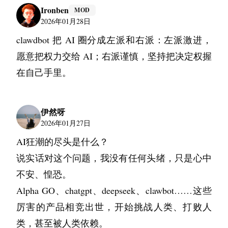
Ironben
MOD
这就是浮躁的具象化。我们失去了对细节的敬
2026年01月28日
畏，失去了对复杂度的敏感。我们开始习惯于当
clawdbot 把 AI 圈分成左派和右派：左派激进，
甩手掌柜，以为有了AI这个超级外包，自己就可
愿意把权力交给 AI；右派谨慎，坚持把决定权握
以只做架构师了。
在自己手里。
其实现在的门槛变得更高了，而不是更低。
以前你只需要对自己写的代码负责，现在你需要
对一堆你可能根本没仔细看过的代码负责。这要
伊然呀
2026年01月27日
求你具备极强的Code Review能力，要求你一眼就
AI狂潮的尽头是什么？
能看透代码背后的逻辑漏洞。但悖论在于，这种
说实话对这个问题，我没有任何头绪，只是心中
能力恰恰是通过大量的、痛苦的手写代码训练出
不安、惶恐。
来的。
Alpha GO、chatgpt、deepseek、clawbot……这些
厉害的产品相竞出世，开始挑战人类、打败人
类，甚至被人类依赖。