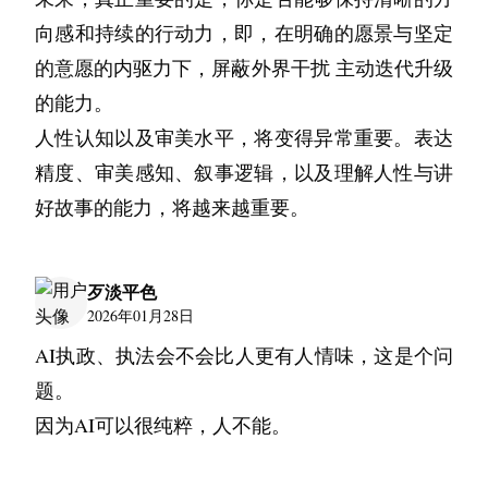
我们组前段时间就出过一次事故。一个很核心的
向感和持续的行动力，即，在明确的愿景与坚定
计费逻辑，原本应该处理极端的并发情况。那个
的意愿的内驱力下，屏蔽外界干扰 主动迭代升级
写代码的同事用了Vibe coding，AI生成了一段非
的能力。
常优雅的加锁逻辑。代码Review的时候，大家扫
人性认知以及审美水平，将变得异常重要。表达
了一眼，觉得没毛病，因为那段代码看起来太标
精度、审美感知、叙事逻辑，以及理解人性与讲
准了，简直是教科书级别的。结果上线后，在大
好故事的能力，将越来越重要。
促流量洪峰下，出现了死锁。
复盘的时候我们才发现，AI生成的那个锁的粒
歹淡平色
度，在极高并发下会导致资源争抢。这个坑非常
2026年01月28日
隐蔽，如果是人工手写，写到那一行的时候，你
AI执政、执法会不会比人更有人情味，这是个问
会本能地犹豫一下，会去思考这里的粒度是不是
题。
太大了。但是AI生成的时候，它没有犹豫，它非
因为AI可以很纯粹，人不能。
常自信地给出了答案。而人类在阅读生成内容
时，批判性思维是会自动降级的。