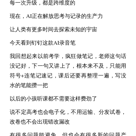
每一次升级，都是跨维度的
这个自如吗？它直接给我结论说不推荐，于是为
了验证我又算了两次，三次结果都是不推荐，好
现在，AI正在解放思考与记录的生产力
家伙，这时候我有些慌了，又让我一个网友算了
让人类有更多时间去探索未知的宇宙
一下塔罗（为了消除 AI 可能的偏见），还是不
今天看到钉钉这款AI录音笔
推荐。好嘛，没招了，只能继续找房子，此时我
刚开始租的房子快到期了，于是我火力全开，找
我回想起来以前考学，疯狂做笔记，老师这句话
了链家的中介，一个从高德找的中介，两个从小
没记好，下一句又讲上了，根本来不及，只能用
红书找的中介，又开始看房间，前后又看了好多
符号+连笔记速记，课后还要再整理一遍，写没
之后，决定去租链家的那个公寓，房租 3400（加
水的笔能攒一把
上服务费），商水商电。因为公寓给我的感觉不
以后的小孩听课都不需要这样费劲了
好，是那种老式的酒店，楼道没有窗户，甚至还
说不定高考也会电子化，不用运输、分发试卷，
有大镜子，感觉很压抑，而且房间布局不好，厕
改卷也不会出现错改漏改
所是暗卫且没有排气扇。并且此时我与中介跟合
同条例产生了纠纷。于是在此时我又去询问
有很多问题能避免，但也会有很多新的问题产