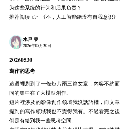
制，确保“基础设施即代码”。
为这些系统的行为和后果负责？
2. 用户与权限管控
推荐阅读 👉  
《不，人工智能绝没有自我意识》
堡垒机：
 所有人必须通过堡垒机登录，实现
操作审计与阻断高危命令。
权限隔离：
 严格限制Root权限，利用
sudo
水戸 雫
2026年05月30日
进行精细化授权，避免“删库跑路”风险。
20260530
三、 流量与负载均衡层：系统的咽喉
寫作的思考
企业级架构对外暴露的入口必须足够强壮。
四层负载 (L4)：
LVS (Linux Virtual 
 采用 
這週裡刷到了一條短片兩三篇文章，內容不約而
Server)
Keepalived
 + 
 组合。LVS基于内核态
同的集中在了大模型創作。
转发，性能极高，可轻松抵御百万级并发。
短片裡涉及的影像創作領域我沒話語權，而文章
Keepalived通过VRRP协议实现VIP漂移，确
提到的寫作領域我也不覺得我有。不過看完之後
保调度器自身的高可用。
倒是有給到我一些思考空間。
七层负载 (L7)：
 在LVS之后，部