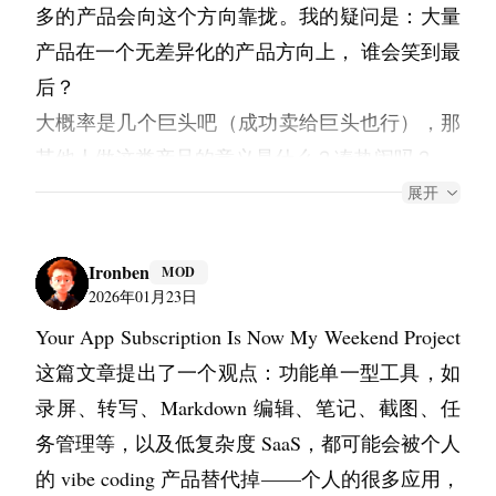
多的产品会向这个方向靠拢。我的疑问是：大量
产品在一个无差异化的产品方向上， 谁会笑到最
后？
大概率是几个巨头吧（成功卖给巨头也行），那
其他人做这类产品的意义是什么？凑热闹吗？
产品价值的割裂
展开
过去做产品，很少会有这种情况：人的工作效率
得以提升，产出质量有了提高，但人的感觉却更
Ironben
MOD
糟。现在，不少的产品都有这个特质。看着精美
2026年01月23日
但雷同的设计，既丰富又贫乏的文字，经管拿到
Your App Subscription Is Now My Weekend Project
了结果，但这里面没有成就感，有的只是对流量
这篇文章提出了一个观点：功能单一型工具，如
的渴望。
录屏、转写、Markdown 编辑、笔记、截图、任
都在讲技术平权，技术一旦平权结果就是高密度
务管理等，以及低复杂度 SaaS，都可能会被个人
的竞争。 大家开始拼选题能力、市场嗅觉、分发
的 vibe coding 产品替代掉——个人的很多应用，