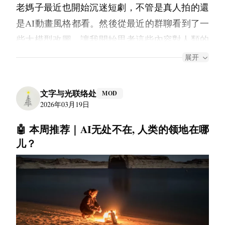
老媽子最近也開始沉迷短劇，不管是真人拍的還
署。
是AI動畫風格都看。然後從最近的群聊看到了一
理解Pod、Service、Ingress、Deployment等核
些大模型改圖，讓我開始思考這些內容對人類的
心概念。
精神面貌產生什麼影響。於是我把這些短視頻和
展开
解决有状态应用在K8s中的持久化存储难
生成式內容統一稱為「壓縮娛樂（Gemini翻譯成
题。
了Compressed Entertainments）」，並就著這一點
2. CI/CD 流水线
文字与光联络处
MOD
和大模型討論一下壓縮娛樂對精神面貌的影響。
2026年03月19日
构建自动化发布流水线，打通开发与运维的壁
個人感覺的是，隨著壓縮娛樂普及，Alpha世代
🤖 本周推荐｜AI无处不在, 人类的领地在哪
垒。
可能會逐漸（或者是已經）養成了一種壓縮審
儿？
GitLab CI
Jenkins
使用 
 或 
。
美，而這類壓縮審美將會衍生出更多更壓縮的娛
实现代码提交 -> 自动构建 -> 自动测试 -> 自
樂。所以最近我也開始在讓自己去看書或者看一
动部署的全链路闭环。
些長視頻，嘗試培養自己面對非壓縮內容的耐
ArgoCD
引入 
 实现声明式部署，让集群状态
性。（也因此重新開始看一下新聞了）
始终与Git仓库配置保持一致。