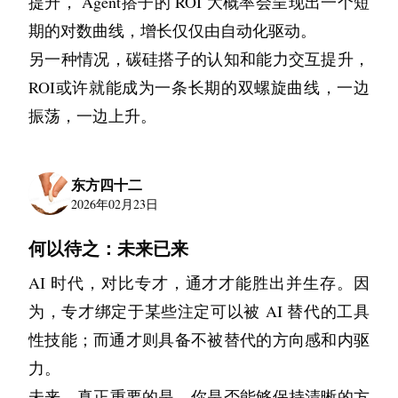
提升， Agent搭子的 ROI 大概率会呈现出一个短
从算法工程师的角度来看，这事儿还有个更深层
期的对数曲线，增长仅仅由自动化驱动。
的逻辑。目前的Vibe coding，本质上是基于概率
另一种情况，碳硅搭子的认知和能力交互提升，
的文本生成。大模型并不是真的懂逻辑，它只是
ROI或许就能成为一条长期的双螺旋曲线，一边
预测下一个token出现的概率最高是什么。这意味
振荡，一边上升。
着，它生成的代码，大概率是平庸的，是符合统
计学规律的大路货。它能解决80%的通用问题，
东方四十二
但在处理那20%的关键、复杂、反直觉的业务逻
2026年02月23日
辑时，它往往会给出似是而非的答案。
何以待之：未来已来
这时候，如果你也是抱着Vibe coding的心态，凭
感觉去写代码，那就完了。你会不仅看不出它的
AI 时代，对比专才，通才才能胜出并生存。因
错误，甚至会被它带偏。因为它的代码写得太漂
为，专才绑定于某些注定可以被 AI 替代的工具
亮了，变量命名规范，注释清晰，结构工整，这
性技能；而通才则具备不被替代的方向感和内驱
种表面的高质量会欺骗你的大脑，让你误以为它
力。
的逻辑也是高质量的。
未来，真正重要的是，你是否能够保持清晰的方