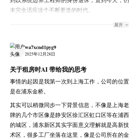
未完全适应这个不断更迭的时代。
2033 年后程序员这个岗位几乎绝迹, 系统会在你
展开
开口之前生成它，在你犹豫之前优化它，在你理
解之前部署它。构建系统的工具也不再是IDE, 代
wa7xcnd1pyg9
码编辑器，还好 vim 这款应用被社区一帮热心的
2025年12月28日
人保留了下来，成了现在唯一的古典代码编辑
关于租房时AI 带给我的思考
器。
喝完茶后，我打开了 vim 编辑器， 继续昨天没
事情的起因是我第一次到上海工作，公司的位置
有写完的一个功能。现在手写代码，更像是一种
是在浦东金桥。
缓慢的仪式，帮我这个老人在复杂中保持耐心。
其实可以稍微同步一下背景信息，不像是上海老
牌的几个市区像是静安区徐汇区虹口区等在浦西
的城区，浦东新区其实字面意义理解就是高新技
术区，很多工厂坐落在这里，像是公司所在的金