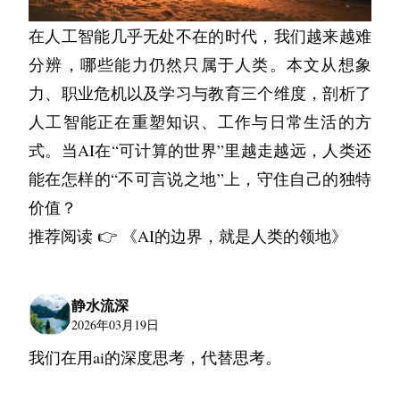
五、 可观测性体系：系统的眼睛
在人工智能几乎无处不在的时代，我们越来越难
没有监控的架构是盲目的。企业级监控不再局限
分辨，哪些能力仍然只属于人类。本文从想象
于CPU利用率，而是覆盖“黄金指标”（延迟、流
力、职业危机以及学习与教育三个维度，剖析了
量、错误、饱和度）。
人工智能正在重塑知识、工作与日常生活的方
1. 监控告警
式。当AI在“可计算的世界”里越走越远，人类还
Prometheus + Grafana：
 业界事实标准。
能在怎样的“不可言说之地”上，守住自己的独特
Prometheus负责时序数据采集，支持强大的
价值？
PromQL查询；Grafana负责可视化大屏展
推荐阅读 👉 
《AI的边界，就是人类的领地》
示。
Exporter生态：
 部署Node Exporter监控主
静水流深
机，MySQL Exporter监控数据库，Blackbox 
2026年03月19日
Exporter监控服务探活。
我们在用ai的深度思考，代替思考。
2. 日志分析
ELK Stack 
日志不能只存本地。采用 