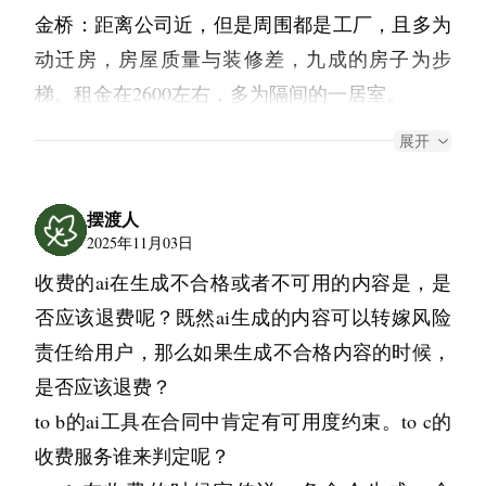
金桥：距离公司近，但是周围都是工厂，且多为
动迁房，房屋质量与装修差，九成的房子为步
梯。租金在2600左右，多为隔间的一居室。
曹路：需地铁通勤，地铁+走路约半个小时，租
展开
金稍低在2500左右的价位，装修可能正常些，住
的人也多，但距离市区远，周围人比较杂，以及
摆渡人
有公墓在。”
2025年11月03日
收费的ai在生成不合格或者不可用的内容是，是
上面这段话是我喂给 chatgpt 的提示词，详细的
否应该退费呢？既然ai生成的内容可以转嫁风险
分析了公司地铁沿线的一些情况。这其实是我在
责任给用户，那么如果生成不合格内容的时候，
前后跟六个中介看了不下 20 套房子所抽象出来
是否应该退费？
的周围房子的情况。
to b的ai工具在合同中肯定有可用度约束。to c的
接下来我会详细描述我在整个租房子期间跟 AI 
收费服务谁来判定呢？
交互所产生的一系列的活动。