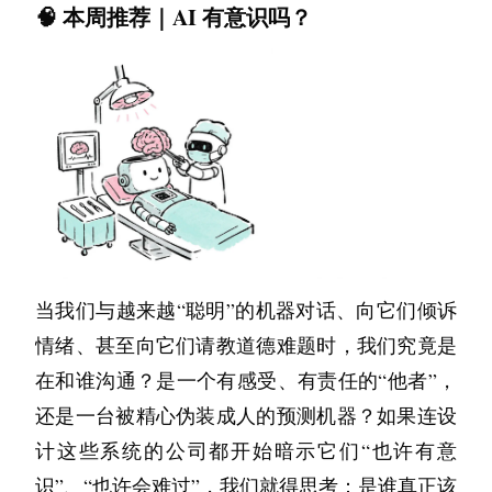
🧠 本周推荐｜AI 有意识吗？
在云端或物理机房中，操作系统层面的标准化是
运维效率的源泉。
1. 操作系统选型与标准化
企业级环境通常选择稳定性极高的发行版，
RHEL (Red Hat Enterprise Linux)
如 
 或其开源
Rocky Linux/AlmaLinux
Ubuntu 
衍生版 
，以及 
LTS
 版本。
基线管理：
 通过Kickstart或PXE实现自动化
当我们与越来越“聪明”的机器对话、向它们倾诉
装机，统一文件系统布局、内核参数调优
情绪、甚至向它们请教道德难题时，我们究竟是
（如TCP连接数、文件句柄数）。
在和谁沟通？是一个有感受、有责任的“他者”，
配置管理：
 摒弃手动修改
下配置文件
/etc/
还是一台被精心伪装成人的预测机器？如果连设
Ansible
的习惯，利用 
、
计这些系统的公司都开始暗示它们“也许有意
SaltStack
Puppet
 或 
 实现配置的版本化控
识”、“也许会难过”，我们就得思考：是谁真正该