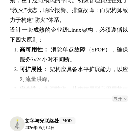
别，在于思维模式的不同。初级管理员往往处于
“救火”状态，响应报警、排查故障；而架构师致
力于构建“防火”体系。
设计一套成熟的企业级Linux架构，必须遵循以
下四大原则：
高可用性：
 消除单点故障（SPOF），确保
服务7x24小时不间断。
可扩展性：
 架构应具备水平扩展能力，以应
对流量洪峰。
安全性：
 纵深防御，从内核层到应用层构建
安全屏障。
展开
可观测性：
 系统“黑盒”必须被打破，状态可
视化、数据化。
文字与光联络处
MOD
2026年06月04日
二、 基础架构层：标准化的基石