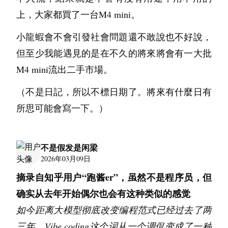
结合脚本与对象存储，定期进行全量与增量
上，大家都買了一台M4 mini。
定期进行恢复演练
备份，并
（未演练过的备
小龍蝦會不會引發社會問題還不敢說也不好說，
份等于无效备份）。
但至少我能遇見的是在不久的將來將會有一大批
2. 安全加固
M4 mini流出二手市場。
防火墙：
 仅开放必要的端口，内网信任，外
（不是日記，所以不標日期了。將來有什麼日有
网最小化授权。
所思可能會寫一下。）
内核安全：
SELinux
AppArmor
 启用 
 或 
，
限制进程权限。
漏洞扫描：
 定期使用OpenVAS或Nessus扫描
不是假发是闲梁
系统漏洞，并及时补丁。
2026年03月09日
摘录自知乎用户“跑酱er”，虽然不是程序员，但
七、 结语：运维架构师的未来
确实从去年开始偶尔也会有这种类似的感觉
Linux企业级运维架构师的工作，早已超越了“修
如今距离
大模型
彻底改变编程范式已经过去了两
修补补”的范畴。我们不仅是底层的建设者，更
三年，
Vibe coding
这个词从一个调侃变成了一种