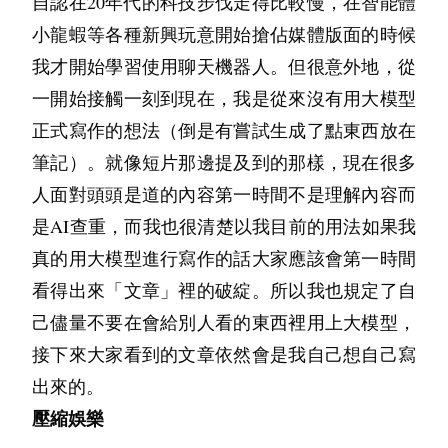
自認在20年代的科技步伐走得比較慢，在智能體
Nginx
OpenResty
署 
 或 
。利用Nginx处理SSL
小龍蝦等各種新興玩意開始搶佔媒體版面的時候
卸载、域名路由、Rewrite规则及限流策略。
我才開始學習使用聊天機器人。但很意外地，從
架构演进：
 在微服务架构下，API网关（如
一開始接觸一刻到現在，我是從來沒有用大模型
Kong、APISIX）逐渐取代了部分Nginx职
正式寫作的想法（倒是有嘗試生成了點東西放在
能，实现了更细粒度的流量治理。
筆記）。就像短片那邊提及到的那樣，現在很多
人面對頭頭是道的內容第一時間不是理解內容而
四、 自动化与容器化层：DevOps的引擎
是AI查重，而我也很清楚以我目前的用法如果我
这是现代运维架构最核心的变革区域。
真的用大模型進行寫作的話大家應該會第一時間
1. 容器化与编排
看得出來「文章」裡的破綻。所以我也規定了自
传统的虚机部署已无法满足秒级扩容需求。
己儘量不要在會給別人看的東西裡用上大模型，
Docker
 实现了应用的标准化交付，
接下來大家看到的文章依然會是我自己想自己寫
Kubernetes (K8s)
而 
 则成为了云时代的操作系
出來的。
统。
壓縮娛樂
运维架构师需掌握K8s的Master节点高可用部