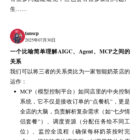
ChatGPT，它分析了一通之后给我的建议是租链
生……
家。但是此时我已经感觉不太对劲了。后面我询
问了我姐跟我女朋友的意见，下午我在思索了一
tanscp
下之后，决定解约链家，回到我自己当初的选择
2025年07月30日
上，用了一晚上完成了退租原来的房子，解约链
一个比喻简单理解AIGC、Agent、MCP之间的
家，签约自如，打包搬家，收拾新家等一系列动
关系
作。搬进来之后，小区在生活区而且也是周围比
我们可以将三者的关系类比为一家智能奶茶店的
较高档的小区了，睡得比较安稳。这就是 AI 产
运作：
生的第二个问题，干扰决策。
MCP（模型控制平台）如同店里的中央控制
于是我就开始反思我这一系列的过程。
系统，它不仅是接收订单的“点餐机”，更是
全店的大脑，负责解析复杂需求（如“七夕情
首先 AI 很聪明，它实在是太聪明了，在第一次
侣套餐”）、调度资源（分配任务给不同工
我问它“我应该租自如吗”的时候，这个问题它其
位）、监控全流程（确保每杯奶茶按时完
实就包含了一部分情感偏向的暗示（因为如果这