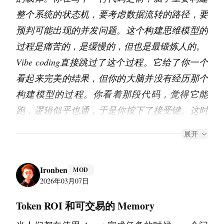
整个系统的状态机，要考虑数据流转的路径，要
预判可能出现的
并发问题
。这个构建思维模型的
过程是痛苦的，是缓慢的，但也是最锻炼人的。
Vibe coding直接跳过了这个过程。它给了你一个
看起来完美的结果，但你的大脑并没有经历那个
构建模型的过程。你看着那段代码，觉得它能
跑，逻辑似乎也通，于是你按下了接受键。这时
候你心里其实是虚的。你对这段代码的掌控力，
展开
远不如你自己逐字逐句敲出来的时候。这种虚无
感，积累得多了，就变成了焦虑和浮躁。
Ironben
MOD
更要命的是，这种模式正在摧毁程序员的延迟满
2026年03月07日
足能力。以前遇到一个Bug，我们可能要花半天
Token ROI 和可交易的 Memory
时间去排查，去读源码，去打断点，去分析堆
栈。在这个过程中，我们对系统的理解会指数级