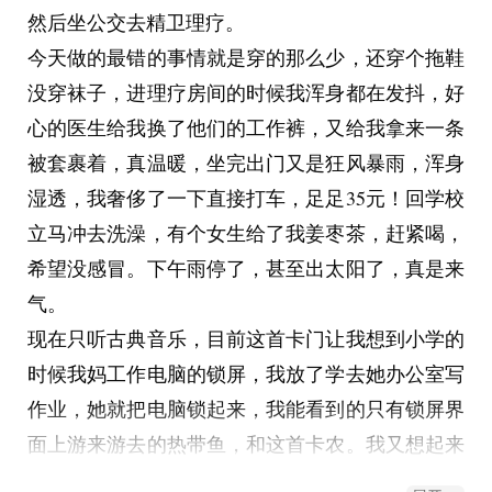
然后坐公交去精卫理疗。
今天做的最错的事情就是穿的那么少，还穿个拖鞋
没穿袜子，进理疗房间的时候我浑身都在发抖，好
心的医生给我换了他们的工作裤，又给我拿来一条
被套裹着，真温暖，坐完出门又是狂风暴雨，浑身
湿透，我奢侈了一下直接打车，足足35元！回学校
立马冲去洗澡，有个女生给了我姜枣茶，赶紧喝，
希望没感冒。下午雨停了，甚至出太阳了，真是来
气。
现在只听古典音乐，目前这首卡门让我想到小学的
时候我妈工作电脑的锁屏，我放了学去她办公室写
作业，她就把电脑锁起来，我能看到的只有锁屏界
面上游来游去的热带鱼，和这首卡农。我又想起来
小时候我痴迷于摩尔庄园，她就替我玩，专门做那