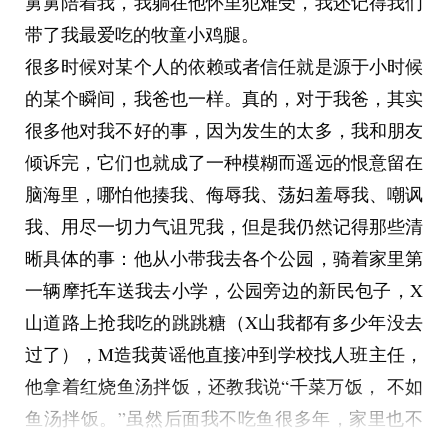
舅舅陪着我，我躺在他怀里犯难受，我还记得我们
带了我最爱吃的牧童小鸡腿。
很多时候对某个人的依赖或者信任就是源于小时候
的某个瞬间，我爸也一样。真的，对于我爸，其实
很多他对我不好的事，因为发生的太多，我和朋友
倾诉完，它们也就成了一种模糊而遥远的恨意留在
脑海里，哪怕他揍我、侮辱我、荡妇羞辱我、嘲讽
我、用尽一切力气诅咒我，但是我仍然记得那些清
晰具体的事：他从小带我去各个公园，骑着家里第
一辆摩托车送我去小学，公园旁边的新民包子，X
山道路上抢我吃的跳跳糖（X山我都有多少年没去
过了），M造我黄谣他直接冲到学校找人班主任，
他拿着红烧鱼汤拌饭，还教我说“千菜万饭， 不如
鱼汤拌饭。”虽然后面我不吃鱼很多年，家里也不