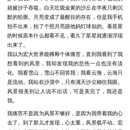
到了医院，导游去联系援助摩洛哥的中国医疗团
就被沙子吞噬。白天壮观金黄的沙丘在半夜只剩沉
队，我们等了很久，现在是晚上十点半。
默的轮廓。月亮变成了最醒目的存在，但是我手机
拍不出来，拍了个照月亮跟他妈灯球似的。看星星
中国医生被从睡梦里薅起来看诊，跟我们说玻璃碎
的时候原本什么都看不见，看久了星星就逐渐浮现
片不可能全部取出来，就算是拍片子可能都看不出
出来了。
来，因为玻璃碎片实在是太小了，但是所幸不会对
我以为宏大世界能稀释个体痛苦，直到我看到了我
身体有太大影响。
想看到的风景，我却发现我的悲伤一点也没有淡
我一直在焦急地等待医生处理，医生不慌不忙地折
化。我看雪山，雪山不回答我；我看云海，云海只
腾病床，发现病床的栏杆他不会翻下来，来了几个
是流动。我站在沙漠中，只有满天沙尘糊住我眼。
摩洛哥本地人帮忙还是不行。然后他们想打个灯，
风景很美到让人说不出话，可是美完了，我还是
发现灯也是坏的。
我。
医生带我妈换了个房间，和男护士熟练地拍肩互相
我痛苦不是因为风景不够好，是因为我带着我的心
喊friends，我很焦虑想什么时候了还在这叙旧？然
去了。到了那儿才发现，心太重，风景载不动。宏
后男护士指着我们问医生“所以他们不懂英文吗？”