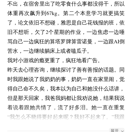
不出，在宿舍里出了吃零食什么事都没得干，所以
活，后来这一切都没有成真。
体重再次飙升到67kg。第二个本意学习就更搞笑
“妈妈我抑郁了”“这不会影响考研吧？”
了，论文依旧不想碰，雅思是自己花钱报的班，依
后来就是今年研究生读出来了抑郁+焦虑和躯体
旧不想听，欠了2个星期的作业，一边焦虑一边唾
化，我妈又一度试图理解我开导我。
骂自己一边疯狂的算塔罗牌算雷诺曼，一边跟AI倒
我是这个家庭的双重受害者，我没有被这样的环境
苦水，一边继续躺床上或者嗑瓜子。
同化，我有自己的思考，我就是觉得这一切畸形且
我对小游戏的瘾更重了，疯狂地看广告。
恶心，我不接受，我不原谅，我要捍卫自己的价值
昨天去心理咨询，继续探讨了善有善报的话题。同
观。愤怒是生命力的体现，愤怒是力量。
时我跟她说了我奶奶的事，奶奶一直在家里闹，觉
体验，珍惜。
得自己命不久矣，我本以为自己和她没什么话讲，
但是那天回家，我爸我妈都让我劝说她，结果我说
着说着跟她共情了，流了好多泪。她一直在重复
“我怎么不晓得要好起来呢？我好不起来了。”我跟
她聊了很久，拼命想给她希望，逗她开心，一边心
展开