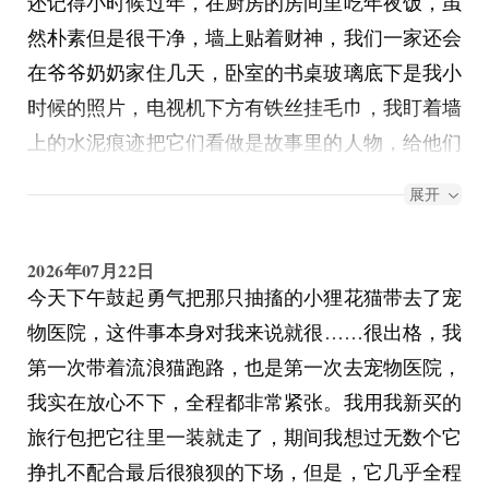
还记得小时候过年，在厨房的房间里吃年夜饭，虽
换了两个不同的房间，我妈睡大房间，我睡单人
然朴素但是很干净，墙上贴着财神，我们一家还会
间，我妈还说要不我跟她一起睡大房间，我说算
在爷爷奶奶家住几天，卧室的书桌玻璃底下是我小
了，我们俩还是分开吧，我觉得我没有办法跟我妈
时候的照片，电视机下方有铁丝挂毛巾，我盯着墙
相处，我不知道要怎么样面对她。
上的水泥痕迹把它们看做是故事里的人物，给他们
编故事，小时候我都不愿意走，闹着要多留几天。
展开
最近看AI短剧很上头，我还能再堕落点吗！！！尤
其是有点科幻末世类的题材，真人肯定拍不好，别
2026年07月22日
说剧情还挺像模像样的，真的比偶像剧有逻辑，我
今天下午鼓起勇气把那只抽搐的小狸花猫带去了宠
靠。然后还会被短视频推送的虐女小说点进去看，
物医院，这件事本身对我来说就很……很出格，我
我找了个wx小程序专门找文，就是把那些戛然而
第一次带着流浪猫跑路，也是第一次去宠物医院，
止的小说看完，结果发现全是花了99%篇幅狂写女
我实在放心不下，全程都非常紧张。我用我新买的
主如何受虐，肉体+精神疯狂挨揍，真是大难不
旅行包把它往里一装就走了，期间我想过无数个它
死，然后最后1%写男主虐死了女主开始后悔但追
挣扎不配合最后很狼狈的下场，但是，它几乎全程