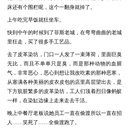
床还有个围栏呢，这个一翻身就掉了。
上午吃完早饭就狂坐车。
快到中午的时候到了菲斯老城，在弯弯曲曲的老城
里狂走，买了很多手工艺品。
去了皮革染坊，门口一人发了一束薄荷，里面巨臭
无比，而且不单单只是臭，而是那种动物的血腥
气，非常恶心，恶心到想让我改吃素的那种恶寒，
从塞满各种美丽的皮衣皮包的店里高层望出去，是
下方肮脏繁多的皮革染坊，工人们顶着烈日像蚂蚁
一样，在染缸边缘上走来走去干活。
晚上中餐厅老板说她员工一直在偷渡所以一直在招
人……笑死了……全偷渡跑了。