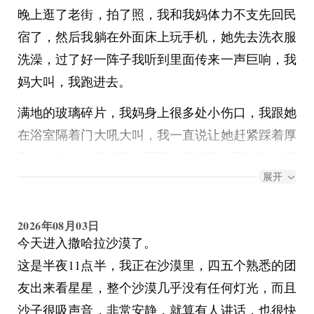
晚上逛了老街，拍了照，我和我妈体力不支先回民
宿了，然后我躺在外面床上玩手机，她先去洗衣服
洗澡，过了好一阵子我听到里面传来一声巨响，我
妈大叫，我跑进去。
满地的玻璃碎片，我妈身上很多处小伤口，我跟她
在浴室隔着门大吼大叫，我一直说让她赶紧踩着厚
毛巾出来，然后赶紧去医院。我妈还在那纠结自己
展开
走光的问题，我大吼。
所幸团里面有一个内科医生，进来给我妈做了一些
2026年08月03日
初步的处理，然后我妈换上我宽松睡裙和外套一起
今天进入撒哈拉沙漠了。
去医院，妹宝和妈妈一起陪着去了。路上又见到来
这是半夜11点半，我正在沙漠里，四五个熟悉的团
搭讪的傻逼男人，我实在是失去理智了，我大吼
友出来看星星，整个沙漠几乎没有任何灯光，而且
“leave us alone”，整条街都看着我
沙子很吸声音，非常安静，就算有人讲话，也很快