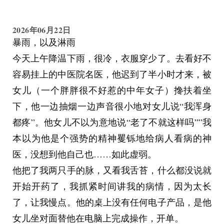
面对这样的自己，所以选择直接回避，不谈。因为
他们太软弱了无法做到这一点。有些人宁可失去
2026年06月22日
我，也不愿意诚实地直面他们对我做了什么，随他
暴雨，以及淋雨
们去吧。
今天上午降温下雨，很冷，衣服穿少了。去看好不
容易挂上的中医院名医，他迟到了半小时才来，被
女儿（一个胖胖很不好惹的中年女子）搀扶着坐
下，他一边抽烟一边声音很小地对女儿说“我浑身
都疼”。他女儿不以为意地说“老了不就这样吗””我
本以为他是个强势的精神矍铄地给病人看病的神
医，没想到他自己也……如此虚弱。
他把了我两只手的脉，又看我舌苔，什么都没说就
开始开药了，我抓紧时间讲我的病情，因为太长
了，让我慢点。他的桌上没有任何电子产品，是他
女儿坐对面替他在电脑上完成操作，开单。