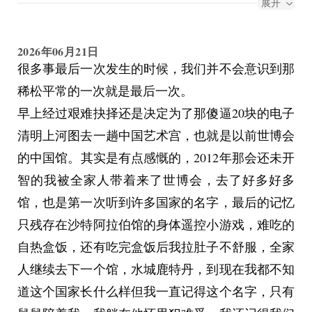
展开
些小游戏挣钱，最后给我挣了特别特别多，玩起来
很爽。当年我的梦想就是拥有一只超级拉姆，我求
2026年06月21日
她很久，最后还是没有得到，现在连账号也记不得
很多事最后一次发生的时候，我们并不会意识到那
了，因为注册用的是我妈第一个工作邮箱，她早就
稀松平常的一次就是最后一次。
忘记了。后来，我自己很想找回，但是用尽各种方
早上经过艰难抉择还是决定为了那傻逼20块的电子
法都记不得，因为我被自己当年的密码给锁在外
清明上河图去一趟中国艺术宫，也就是以前世博会
面，而且我也不知道注册邮箱，只能一遍遍地尝
的中国馆。其实是有点感慨的，2012年那会还未开
试，然后被拒之门外。
智的我被全家人带着来了世博会，去了好多好多
我小时候想过自己会把大了的自己拒之门外吗？
馆，也是第一次听到许多国家的名字，最后的记忆
只残存在沙特阿拉伯馆的身体遥控小游戏，难吃的
自热盒饭，还有吃完盒饭后我拉肚子不舒服，全家
人继续去下一个馆，水城鹿特丹，到现在我都不知
道这个国家长什么样但我一直记得这个名字，只有