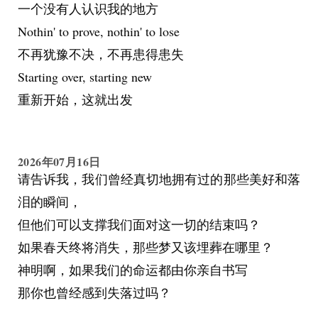
一个没有人认识我的地方
爸说：那我每天开车送你上学的汽油钱也要算进
Nothin' to prove, nothin' to lose
去。即使我的高中离我小区后门只要走路10分钟。
不再犹豫不决，不再患得患失
姨妈还跟我说让我好好学习以后带我妈远走高飞，
Starting over, starting new
我还真的将其作为我的使命拼命学习。后来一想，
重新开始，这就出发
他妈的这件事凭什么要让我这个孩子承担责任，而
且我妈真的愿意走吗？他们作为长辈作为家长没有
尽责照顾好身为孩子的我，还美其名曰“我们从没
2026年07月16日
请告诉我，我们曾经真切地拥有过的那些美好和落
把你当孩子看，因为这样你才能早早成长。”
泪的瞬间，
高三我每天晚上学到凌晨很困，洗澡搓完内裤有时
但他们可以支撑我们面对这一切的结束吗？
候会忘记晾，我妈看到了就对我说“你要自己晾衣
如果春天终将消失，那些梦又该埋葬在哪里？
服，否则它发霉了，我不会帮你做这件事，我要让
神明啊，如果我们的命运都由你亲自书写
你长教训。”然后我就发现这么多年我爸的内裤一
那你也曾经感到失落过吗？
直是我妈亲手洗亲手晾的，我问她为什么这么区别
对待，她说“这只是我们夫妻的相处模式罢了，你