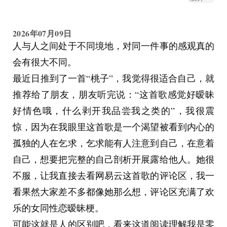
里又觉得无力，我能改变什么？然后我爸和爷爷先
后进来说了几乎一模一样的话，主题都是训诫，让
2026年07月09日
她闭嘴，让她别再闹了，会给她治病的，所以别打
人与人之间处于不同境地，对同一件事的感观真的
扰他们别哭天喊地。那一瞬间我醍醐灌顶。在此之
会有很大不同。
前，我妈曾经在吃萨莉亚的时候跟我说了我爸是怎
最近日推到了一首“桃子”，我觉得很适合自己，就
么被爷爷对待的，那时候我一直在气头上，认为我
推荐给了朋友，朋友听完说：“这首歌感觉好暧昧
妈只是在给他开脱，在听到他们各自分开进来讲的
好情色哦，什么剥开我品尝我之类的”，我很震
话的内容几乎出奇的一致的时候，我真的释然了。
惊，因为在我眼里这首歌是一个渴望被看到内心的
这个家族的男性接受的是同一套观念教育，对亲近
孤独的人在乞求，乞求能有人注意到自己，在意着
的女性感情的漠视甚至嘲讽，完全是一样。受害者
自己，想要把完整的自己剖析开展露给他人。她很
从我奶奶到我妈妈再到我自己。但是，我妈和我有
不服，让我直接去看网易云这首歌的评论区，我一
自己的生活，离开我爸我爷可以自己生活，奶奶完
看果然大家差不多都像她那么想，评论区充满了欢
全做不到了。我哄她开心，让她往前看，我走了之
乐的女同性恋暧昧梗。
后，她还是一样要面对冷嘲热讽的爷爷，而且她确
可能这就是人的区别吧，看来这道阅读理解我是零