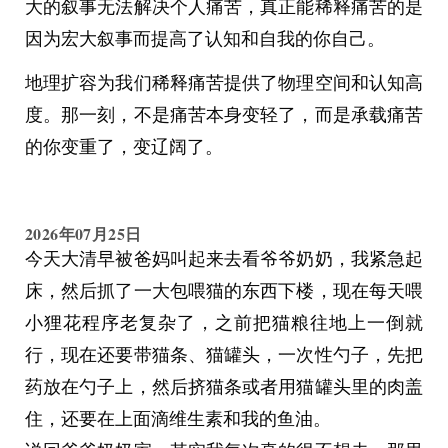
大的叙事无法解决个人痛苦，真正能稀释痛苦的是
我受不了了，上前说“我懂英文，能不能快点给我
因为宏大叙事而提高了认知和自我的你自己。
妈处理伤口”然后中国医生很不耐烦地说“现在不就
地理扩容为我们稀释痛苦提供了物理空间和认知高
正要处理吗，你这么着急麻烦去外面等吧”。妹宝
度。那一刻，不是痛苦本身变轻了，而是承载痛苦
妈妈也劝我在外面等着，她进去陪护，我就出来
的你变重了，变辽阔了。
了。
处理完，让医生开单，这里的医疗条件真的很简
陋，而且不停的有病人进出，哪怕是在11点多的半
2026年07月25日
今天大清早被爸妈叫起来去看爷爷奶奶，我紧急起
夜，而且医生护士也非常松弛，有说有笑的，我真
床，然后抓了一大包喂猫的东西下楼，现在每天喂
的不知道怎么办，然后导游还在旁边跟我说，我今
小狸花程序老复杂了，之前把猫粮往地上一倒就
天运气非常好，正好碰上了这些中国的医生说在国
行，现在还要带猫条、猫罐头，一次性勺子，先把
内看病都不一定能挂得上这些专家的号，国内医生
药放在勺子上，然后挤猫条或者用猫罐头里的肉盖
还能很快的给我们处理，如果换做是摩洛哥本地的
住，还要在上面滴维生素和我的鱼油。
医生，哪怕是急诊，他想喝咖啡也就直接去喝咖啡