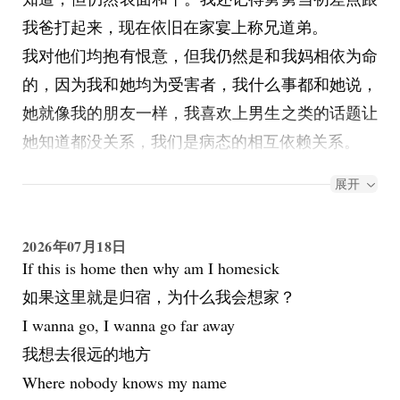
我爸打起来，现在依旧在家宴上称兄道弟。
我对他们均抱有恨意，但我仍然是和我妈相依为命
的，因为我和她均为受害者，我什么事都和她说，
她就像我的朋友一样，我喜欢上男生之类的话题让
她知道都没关系，我们是病态的相互依赖关系。
高中开始，他们之间就不再吵架了，因为我要面临
展开
高考而且从高中开始我成绩下滑，他们吵架也都是
因为我，互相指责是对方导致的我成绩下滑，高中
2026年07月18日
我年纪也大了，不再挨打了。然后就是我爸觉得我
If this is home then why am I homesick
没出息，不想再在我身上花钱，我妈不放弃我自掏
如果这里就是归宿，为什么我会想家？
腰包给我补课，那段时间也是在一次争吵下，我提
I wanna go, I wanna go far away
出了每个月算账的办法：让我妈先负责我的支出，
我想去很远的地方
然后每个月月末算总账，让我爸转给我妈一半的
Where nobody knows my name
钱。每次算钱我妈都会推我出去让我开腔，然后我