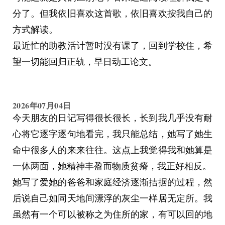
实连身体上的自由都做不到，她连下床都难。
分了。但我依旧喜欢这首歌，依旧喜欢按我自己的
我还没有做好亲人去世的准备。
方式解读。
我做好了什么准备？
最近忙的助教活计暂时没有课了，回到学校住，希
望一切能回归正轨，早日动工论文。
2026年07月04日
今天朋友的日记写得很长很长，长到我几乎没有耐
心将它逐字逐句地看完，我只能总结，她写了她生
命中很多人的来来往往。这点上我觉得我和她算是
一体两面，她精神丰盈而物质贫瘠，我正好相反。
她写了爱她的爸爸和家庭经济逐渐拮据的过程，然
后说自己如同天地间漂浮的灰尘一样居无定所。我
虽然有一个可以被称之为住所的家，有可以回的地