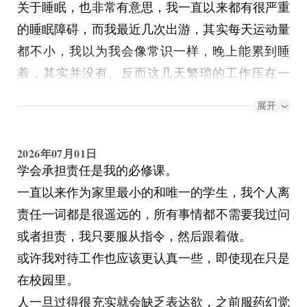
关于睡眠，也非常有意思，我一直以来都有很严重
的睡眠障碍，而我最近几次出游，其实每天运动量
都不小，我以为我会像常识一样，晚上能累到睡
着，其实并没有。反而这几天繁琐的工作压在一
起，我每天坐在电脑前为了毫无意义的事浪费精
展开
力，或者去看了时间很长很考验专注能力的演出，
我反而晚上能倒头就睡，甚至白天也昏昏欲睡，随
2026年07月01日
时能入眠。也就是说，真正影响我睡眠的并不是肉
学会承担责任是我的必修课。
体，而是精神上的疲惫。
一直以来作为家里最小的和唯一的学生，我个人离
我要怎么让自己在精神上疲惫起来呢？
责任一词都是很遥远的，所有事情都不需要我过问
或者担责，我只要服从指令，然后跟着做。
或许我对待工作也应该更认真一些，即使现在只是
在校园里。
人一旦过得很充实就会缺乏表达欲，之前服药幻觉