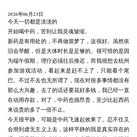
对了，对于那段有毒关系的男主：朋友我了解你，
2026年06月23日
你的冷暴力是“回避型依恋”，你的窝里横是“原生
今天一切都是淡淡的
家庭创伤”，你的懒惰是“自卑”，你的性格缺陷是
开始喝中药，苦到让我灵魂皱缩。
“水风火土象”，你的自私自利是“infp”，你的越界
新药是有用处的，不再做噩梦了，这很好。虽然依
占有欲是“受过情伤”，你的情绪黑洞是“需要肯
旧会早醒，但是大体时长是足够的。很可惜的是因
定”，你就是个彻头彻尾的烂人拿这些互联网词汇
为端午假期，理疗必须往后推迟，而我很想去杭州
当掩饰自己不堪下作的挡箭牌罢了。
参加游戏活动，看起来是赶不上了，只能看个尾
巴。不过不去也无所谓了，现在对很多事情都没有
那么大兴趣，去了的话还要花好多钱，我已经一直
在动用存款，对了，中药也很昂贵，至少比起西药
来说贵的多了一倍不止。
今天很平静，可能是中药飞速起效果了。忍不住又
会滑到虚无主义上去，这样平静的我是真实存在的