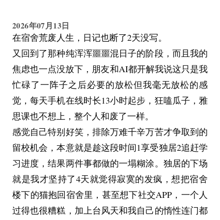
跟他比什么，你有本事以后也找个愿意帮你洗内裤
2026年07月13日
的男朋友。”
在宿舍荒废人生，日记也断了2天没写。
哦之后她还对我为她打抱不平的时候感到反感，并
又回到了那种纯浑浑噩噩混日子的阶段，而且我的
说我在破坏家庭和谐。她和我爸经常出去旅游，她
焦虑也一点没放下，朋友和AI都开解我说这只是我
会跟我抱怨我爸如何不体贴不关心他，但她仍然不
忙碌了一阵子之后必要的放松但我毫无放松的感
会离开。所有人都往前走了，只有我还在原地想着
觉，每天手机在线时长13小时起步，狂嗑瓜子，雅
此恨绵绵无绝期。他们轻易地就翻篇了，但我觉得
思课也不想上，整个人和废了一样。
这不对，这不该翻篇，这凭什么能翻篇？
感觉自己特别好笑，排除万难千辛万苦才争取到的
后来高三我被班上女生霸凌，自己高考也考砸了，
留校机会，本意就是趁这段时间1享受独居2追赶学
我妈也对我突然冷淡下来，我几乎疯掉，我没法接
习进度，结果两件事都做的一塌糊涂。独居的下场
受自己唯一的精神支柱就这样一声不吭的离开。
就是我才坚持了4天就觉得寂寞的发疯，想把宿舍
直到大二我被我爸刺激到确诊抑郁，有自杀倾向，
楼下的猫抱回宿舍里，甚至想下社交APP，一个人
我妈流着泪回来了，她对我许诺她会和我爸离婚，
过得也很糟糕，加上台风天和我自己的惰性连门都
会让我休学好好治病，会带我远走高飞两个人生