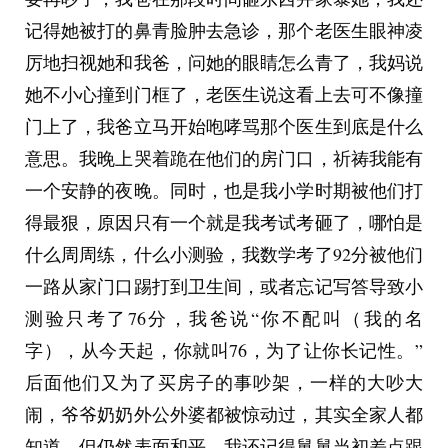
临走的时候，我让护士给它捡了个指甲，它居然也
记得她被打的鼻青脸肿去急诊，那个老医生眼神凌
丝毫不反抗，到后爪的时候挣扎了两下，我出声哄
厉地扫视她和我爸，问她的眼睛怎么青了，我妈说
它，它就歇停了，护士说：它对你的声音有感觉
她不小心撞到门框了，老医生说这看上去可不像撞
哎。
门上了，我爸立马开始咆哮骂那个医生到底是什么
我很心酸。
意思。我晚上哭着跪在他们的房门口，祈祷我能有
在医院的时候，我让我妈带着家里的纸箱子过来打
一个安静的夜晚。同时，也是我小学时期被他们打
算做个猫窝，我妈对猫非常抵触，说猫会让家庭关
得最狠，原因只有一个就是我考试考砸了，哪怕是
系僵硬甚至破裂，我不理解，她看着猫乖巧的样
什么周周练，什么小测验，我数学考了92分被他们
子，也什么都没说，走时严厉告诫我决不允许把猫
一路从家门口踢打到卫生间，或者忘记写答导致小
带回宿舍或者带回家，只能让它继续流浪，因为我
测验只考了76分，我爸说“你不配叫（我的名
无法对它负责，我没有单独的住所，没有稳定的收
字），从今天起，你就叫76，为了让你长记性。”
入来源。
后面他们又为了买房子的事吵架，一样的大吵大
我带着药回去了。猫还是放在楼下，我还是回到了
闹，爷爷奶奶外公外婆都被惊动过，其实全家人都
我的宿舍里。
知道，但仍然表面和平。我还记得舅舅当初差点跟