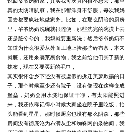
说回爷爷奶奶家，其实我每次真的很不想去，那里
了，就把病人扔在那儿都是常事儿。
真的太阴暗肮脏，我在那都浑身不舒服，每次我妈
开完单又发现出错了，因为手忙脚乱，我把我的护
回去都要疯狂地做家务。比如，在那么阴暗的厨房
照给拿过去了，这样子的话，开的单子上全写的是
里，爷爷奶奶洗碗就很随便，那些洗完的碗摸上去
我自己的名字，又手忙脚乱的让医生重新弄一份，
还是脏兮兮的，我妈就要重新洗；然后爷爷奶奶不
医生大半夜的被我们从睡梦中惊醒，因为他们本来
知道为什么很爱从外面工地上捡那些碎布条，本来
不是值夜班的，完全是看在中国同胞的份上，才从
就脏，还用来裹菜裹食物，我之前给他们买了新的
床上起来给我们弄。
抹布，现在又要买新的毛巾，
我心里充满了懊悔和对自己的唾弃，我觉得自己非
其实很怀念乡下还没有被虚假的拆迁美梦欺骗的日
常无能，一直在慌乱，根本帮不上忙，最后多亏是
子，那个时候至少还有院子，没有像现在这样变成
阿姨在那操持所有的事情，妹宝又在旁边不停的安
堡垒，奶奶会用水浇地保证干净，有太阳能照进
慰我，我就干了一件带护照的事儿，然后还把护照
来，我还依稀记得小时候大家坐在院子里吃饭，抬
给带错了，我真的觉得自己特别特别的无能。
头能看到星星。那时候厨房也没有那么阴森，那些
房间没有彻底沦为布满灰尘和蜘蛛网的杂物间，我
最后回到民宿，导游说他们交涉过了，给我跟我妈