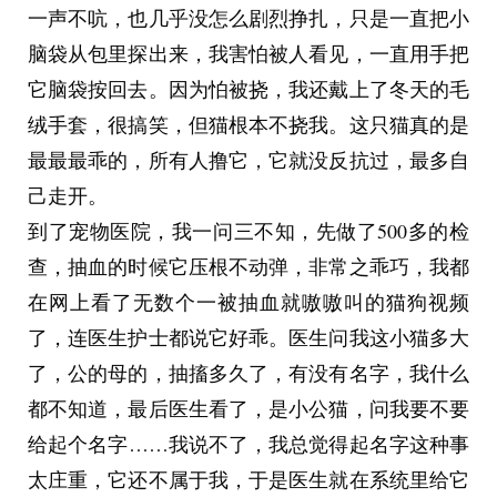
妻失败，女主已经get over或者随便找了个路人结
一声不吭，也几乎没怎么剧烈挣扎，只是一直把小
婚获得幸福，男主追悔莫及，他妈的几句话就交代
脑袋从包里探出来，我害怕被人看见，一直用手把
结束了，前面女主受虐的时候感觉自己在看中国刑
它脑袋按回去。因为怕被挠，我还戴上了冬天的毛
法大全，结果男主难过了不到3行就完结了，气
绒手套，很搞笑，但猫根本不挠我。这只猫真的是
死。
最最最乖的，所有人撸它，它就没反抗过，最多自
己走开。
到了宠物医院，我一问三不知，先做了500多的检
查，抽血的时候它压根不动弹，非常之乖巧，我都
在网上看了无数个一被抽血就嗷嗷叫的猫狗视频
了，连医生护士都说它好乖。医生问我这小猫多大
了，公的母的，抽搐多久了，有没有名字，我什么
都不知道，最后医生看了，是小公猫，问我要不要
给起个名字……我说不了，我总觉得起名字这种事
太庄重，它还不属于我，于是医生就在系统里给它