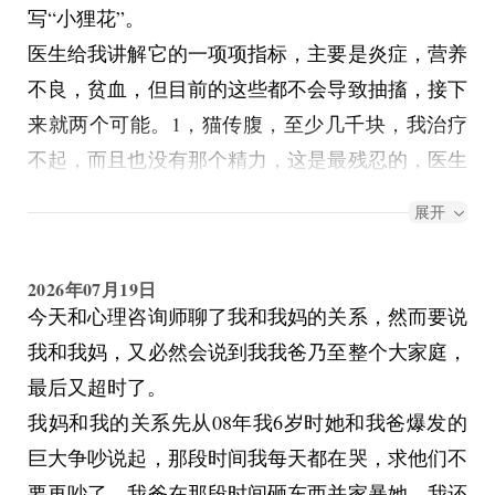
写“小狸花”。
医生给我讲解它的一项项指标，主要是炎症，营养
不良，贫血，但目前的这些都不会导致抽搐，接下
来就两个可能。1，猫传腹，至少几千块，我治疗
不起，而且也没有那个精力，这是最残忍的，医生
说要连吃一个多月的药还要频繁复查。2，天生的
展开
不足，大脑或者小脑发育不好，这种就要打麻药拍
片子，更贵，还要抽脑脊液。最后商讨的结果是，
2026年07月19日
开点药吃吃，看能不能把炎症好转了，但，它根源
今天和心理咨询师聊了我和我妈的关系，然而要说
的问题，我没法治。
我和我妈，又必然会说到我我爸乃至整个大家庭，
期间小猫就在包里探出头，认真地和我一起看着医
最后又超时了。
生动笔写写画画，像无知的角色聆听作者笔下自己
我妈和我的关系先从08年我6岁时她和我爸爆发的
的命运，最后它很放松地睡着了，在梦里还在时不
巨大争吵说起，那段时间我每天都在哭，求他们不
时抽搐。
要再吵了，我爸在那段时间砸东西并家暴她，我还