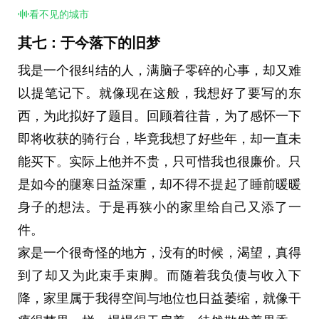
馆或是驿站，于是我错过了很多的风景。
看不见的城市
没找到。明明之前经常看到的。
实际上那段时刻我最希望能够留下来的风景，至今
其七：于今落下的旧梦
给车刷了刷。清洁了夹器。换了导轮。按扭力重新
还留在我心里的风景，应该就是唐古拉山山顶遭遇
调整了路上临时调过的地方。
我是一个很纠结的人，满脑子零碎的心事，却又难
暴风雪后的那段夕阳麦田。那个时候我看着自己映
然后就是现在。
以提笔记下。就像现在这般，我想好了要写的东
在麦田上的影子，我再路上，他在田里，影子没有
徒然地感叹。
西，为此拟好了题目。回顾着往昔，为了感怀一下
被压扁或拉长，他是那般的正好。映在了田上，也
宇宙有几百亿光年。
即将收获的骑行台，毕竟我想了好些年，却一直未
印在了我心里。只可惜我的相机坏在了路上，我也
地球上的一秒钟算什么。
能买下。实际上他并不贵，只可惜我也很廉价。只
担心身后的暴雪再次压上，那时候我是多想有一个
可这一秒钟里，有个一百八的男人坐在自行车上，
是如今的腿寒日益深重，却不得不提起了睡前暖暖
人能够帮我拍下这一刻，拍下夕阳余晖下的我，与
屁股痛得龇牙咧嘴，还在想自己十年前有多猛。
身子的想法。于是再狭小的家里给自己又添了一
映在稻田上的那个影子。而现在有无人机了，我却
这就是命吧。
件。
未能拥有这台能飞的相机与自由的时刻。在那段漫
也许哪天状态好了，又会突然骑个两百公里。也许
家是一个很奇怪的地方，没有的时候，渴望，真得
长的骑游时间里，这一刻的世间很短，可能只有那
不会。门还没关上，只是虚掩着。
到了却又为此束手束脚。而随着我负债与收入下
寥寥几分钟，可却是我最大的遗憾。
他等着有人来推开。
降，家里属于我得空间与地位也日益萎缩，就像干
现在想来，那段时间我虽然迷茫，却也是我最接近
```