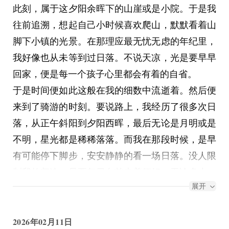
此刻，属于这夕阳余晖下的山崖或是小院。于是我
就像人上了年纪。
往前追溯，想起自己小时候喜欢爬山，默默看着山
一百八的人还想跟当年一样勇猛精进吗？身体已经
脚下小镇的光景。在那理应最无忧无虑的年纪里，
妥协了。一路上感受着屁股上的疼痛，新买的竞技
我好像也从未等到过日落。不说天凉，光是要早早
坐垫在嘲笑我。
回家，便是每一个孩子心里都会有着的自省。
也许再也回不去了。
于是时间便如此这般在我的细数中流逝着。然后便
那时候的身体也不算好。但青春嘛，总是自带滤
来到了骑游的时刻。要说路上，我经历了很多次日
镜。
落，从正午斜阳到夕阳西晖，最后无论是月明或是
我想到JOJO。
不明，星光都是稀稀落落。而我在那段时候，是早
年轻的二乔一只手打败了卡兹。到了第四部，成了
有可能停下脚步，安安静静的看一场日落。没人限
老年痴呆的老家伙。
制我的归途，只要每日向前走着便好，无论多少。
三部里那句"你的替身最没用了"，挺伤人的。
展开
所以在那时，我是能够停下自己的脚步，然后慢慢
老家伙，你最没用了。
的欣赏着这个世界。可惜我未曾作到，那时候我的
路上我就想，回家要换回老坐垫，拍个视频，感叹
心里还有着火，不喜欢停下，喜欢着早一点到达旅
2026年02月11日
一下自己的老去。结果呢？拖沓了。坐垫找了几次