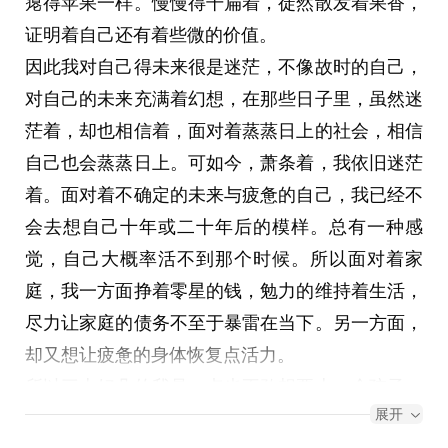
瘪得苹果一样。慢慢得干扁着，徒然散发着果香，
自由的一段日子。只不过，我总是未能停下，一直
以下是原稿，他表达比我好太多了。。更伤心了
证明着自己还有着些微的价值。
慢慢悠悠的向前骑着，一路向西，然后便向东离
---
因此我对自己得未来很是迷茫，不像故时的自己，
去。
这本来应该是再清明节假期回来的时候就准备的一
对自己的未来充满着幻想，在那些日子里，虽然迷
现在感觉自己更没有悠闲的时光了，没有成就伴
个视频，可惜自己的怠惰，与时间的琐碎，以及老
茫着，却也相信着，面对着蒸蒸日上的社会，相信
身，也不是背负了太多人的期望。而是挣扎着活
坐垫的失踪，让我迟迟未能开始拍摄。
自己也会蒸蒸日上。可如今，萧条着，我依旧迷茫
着。诚然，我目前拥有的生活条件可能是有些人正
想好了开始的剧本，与剧情。但直到现在，我也只
着。面对着不确定的未来与疲惫的自己，我已经不
在努力争取而未能获得的。只不过我这高不成低已
找到了一张计划中的图片，那就是，jojo3中迪奥的
会去想自己十年或二十年后的模样。总有一种感
就的人生，让我的心充满着拧巴，就像我这个拧巴
那句，老家伙你最没用了。而乔瑟夫乔斯达仅用一
觉，自己大概率活不到那个时候。所以面对着家
的人一样。总想有一天能够开一家单车店，没事修
只手就打败了史上最强生物卡兹的图片，我还没有
庭，我一方面挣着零星的钱，勉力的维持着生活，
修车，晒晒太阳，晚上能够安静的喝着格瓦斯看着
找到。
尽力让家庭的债务不至于暴雷在当下。另一方面，
落日与海水，能够不为经济发愁，最好是开在海
本来这该是四月六日开始的事情，而今天已经九号
却又想让疲惫的身体恢复点活力。
边，西边靠海，北边便是一片麦田，而车店便在一
了。于是，最后我还是选择了文字。有时候事情就
所以三十好几的我是一点也不敢想要上一个孩子。
条从南向北的海滨大道边上。可惜这梦太过遥远，
是这样，预想的时候，得意满满，可真正开始执行 
展开
虽然侄子已经到了能谈恋爱的年纪了。可我不敢让
毕竟中国靠海的是东边。
时候，便开始拖沓起来，到最后只在心里留下了一