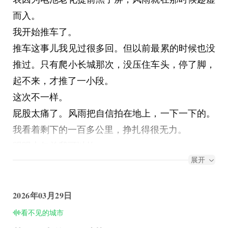
而入。
我开始推车了。
推车这事儿我见过很多回。但以前最累的时候也没
推过。只有爬小长城那次，没压住车头，停了脚，
起不来，才推了一小段。
这次不一样。
屁股太痛了。风雨把自信拍在地上，一下一下的。
我看着剩下的一百多公里，挣扎得很无力。
明明十年前我可以的。
展开
那时候载着重装，驮着几十斤的东西，完整的骑完
川藏线。一二十公里？下意识就忽略了。对自己来
说那不是事儿。
2026年03月29日
现在七十公里就崩了。
看不见的城市
安大公路那段起伏路，逆风夹着雨水。