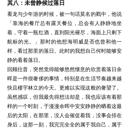
其八：未曾静候过落日
我想起自己以前是40公里配速一小时的男人。百公
看龙与少年游的时候，被一句话莫名的戳中，他说
里三小时。那时候体重一百四，现在一百八。
「靠海的餐厅总有露天餐位，总会有人静静地坐
数字挺冷的。
着，守着一瓶红酒，直到阳光褪尽，海面上只剩下
终点前扎胎了。换好内胎，理由也就跟着来了。其
航标的光。」那时的他想海明威是否也曾和他一
实我知道，是自己想搭车回去。嘴上还撅着，推诿
样，看过那里的落日。此时的我想自己何时能够安
着，不想劳烦别人。
静的看着落日。
内心深处高兴得很。
回顾往昔，突然觉得能够悠然惬意的欣赏着落日余
对象帮我安排了人来接。妈又多绕了一圈。你看，
晖是一件很奢侈的事情，特别是在生活节奏越来越
人就是这么诚实。身体说不要，心里说谢谢。
快且楼宇林立的今天。更难以实现这般的奢望了。
五号回程的时候天气很好。
虽然感叹，但我最先得想法却是，我也应该有着那
出发点从南通换成了高邮，近了不少。我把用了近
样的一个时刻，于漫漫余晖中安安静静的晒着这最
十年的负角度把立反装了。它本来就是支持反装
后的太阳，在那里，没人会催促着我，没事会排在
的，以前装上去正好水平，让我欣喜了好多年。
身后，这那一刻，我完完全全的属于我自己，属于
但背面始终是背面。没有花纹，略显简陋。