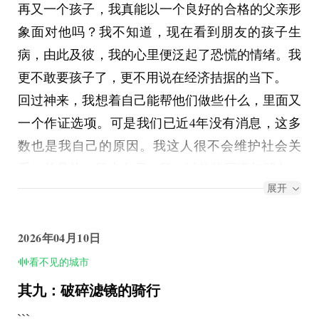
再又一个孩子，我真能以一个良好的合格的父亲形
象面对他吗？我不知道，现在看到朋友的孩子生
病，由此及彼，我的心里便泛起了恐慌的情绪。我
更不敢要孩子了，更不用说在经济拮据的当下。
回过神来，我想着自己能帮他们做些什么，里面又
一个作证选项。可是我们已近4年没有消息，这多
数也是我自己的原因。我这人很不会维护社会关
系，总是从一段走向另一段，以前的同事与朋友，
展开
也仅仅是在回忆中掠过。于是对他们的现状了解的
很少，那个作证的内容我也不知该如何的填写。毕
竟我离开那家公司的时候，他们或许才刚有这个孩
2026年04月10日
子。
看不见的城市
所以我踌躇犹豫之间，突然发现自己什么也帮不了
其九：破碎滤镜的骑行
他们。至少没有足够的行动力。而对于未来自己孩
```