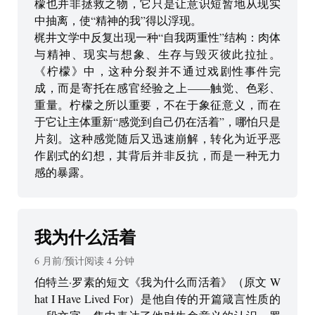
檬也并非拯救之物，它只是让意识短暂地从现实
中抽离，使“精神的我”得以浮现。
梶井文学中反复出现一种“自我两重性”结构：肉体
与精神、现实与想象、生存与毁灭彼此拉扯。
《柠檬》中，这种分裂并不通过戏剧性事件完
成，而是寄托在感官经验之上——触觉、色彩、
重量。柠檬之所以重要，不在于象征意义，而在
于它让主体重新“感觉到自己仍在活着”，哪怕只是
片刻。这种感觉随后又迅速崩解，转化为近乎恶
作剧式的幻想，其背后并非反抗，而是一种无力
感的暴露。
我为什么活着
6 月前
/
预计阅读
4
分钟
伯特兰·罗素的短文《我为什么而活着》（原文 W
hat I Have Lived For）是他自传的开篇箴言性质的