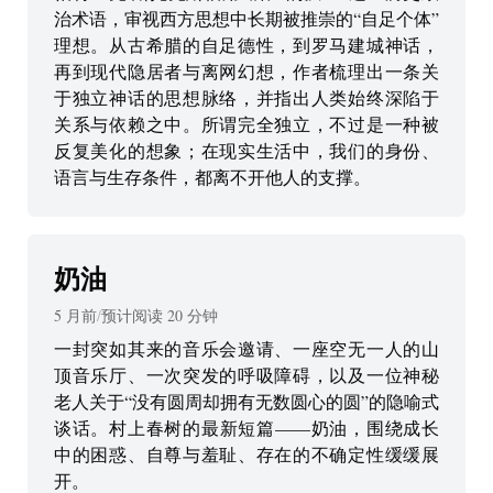
治术语，审视西方思想中长期被推崇的“自足个体”
理想。从古希腊的自足德性，到罗马建城神话，
再到现代隐居者与离网幻想，作者梳理出一条关
于独立神话的思想脉络，并指出人类始终深陷于
关系与依赖之中。所谓完全独立，不过是一种被
反复美化的想象；在现实生活中，我们的身份、
语言与生存条件，都离不开他人的支撑。
奶油
5 月前
/
预计阅读
20
分钟
一封突如其来的音乐会邀请、一座空无一人的山
顶音乐厅、一次突发的呼吸障碍，以及一位神秘
老人关于“没有圆周却拥有无数圆心的圆”的隐喻式
谈话。村上春树的最新短篇——奶油，围绕成长
中的困惑、自尊与羞耻、存在的不确定性缓缓展
开。