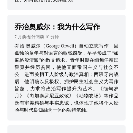
乔治奥威尔：我为什么写作
7 月前
/
预计阅读
10
分钟
乔治·奥威尔（George Orwell）自幼立志写作，因
孤独的童年与对语言的敏锐感受，早早形成了“如
窗格般清澈”的散文追求。青年时期在缅甸任殖民
警察并经历贫困，使他直面帝国主义与社会不
公，进而关切工人阶级与政治真相；西班牙内战
后，他明确以反极权、拥护民主社会主义为写作
旨趣，力求将政治写作提升为艺术。《缅甸岁
月》《向加泰罗尼亚致敬》《动物农场》等作品
既有审美精确与事实忠诚，也体现了他将个人经
验与时代良知融为一体的独特笔触。