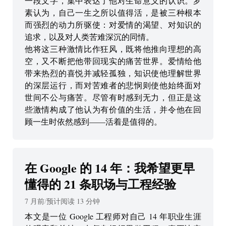
一段文字，集中表达了他对生命意义的认识。罗
素认为，自己一生之所以值得活，是被三种根本
而强烈的动力所驱使：对爱情的渴望、对知识的
追求，以及对人类苦难深沉的同情。
他将这三种激情比作狂风，既将他推向理想的高
空，又不断把他带回现实的痛苦世界。爱情给他
带来热烈的喜悦并减轻孤独，知识使他理解世界
的深层运行，而对苦难者的悲悯则使他始终面对
世间不公与痛苦。尽管有时感到无力，但正是这
些激情构成了他认为有价值的生活，并令他在回
顾一生时依然感到——活着是值得的。
在 Google 的 14 年：我希望更早
懂得的 21 条职场与工程经验
7 月前
/
预计阅读
13
分钟
本文是一位 Google 工程师对自己 14 年职业生涯