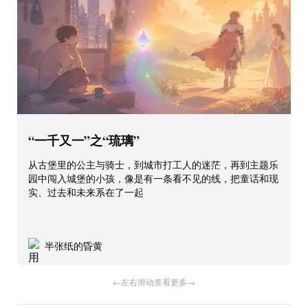
“一千又一”之“琉璃”
从古堡里的公主与骑士，到城市打工人的迷茫，再到主题乐
园中闯入城堡的小孩，像是有一条看不见的线，把童话和现
实、过去和未来系在了一起
像
半张纸的昏黄
满了。 然
←
左右滑动查看更多
→