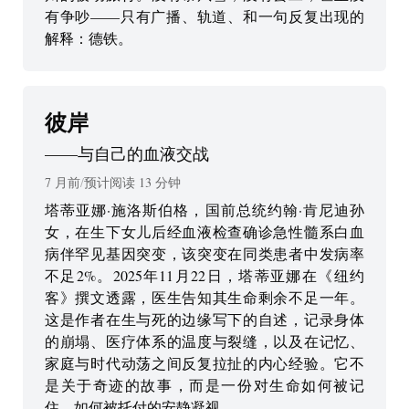
有争吵——只有广播、轨道、和一句反复出现的
解释：德铁。
彼岸
——
与自己的血液交战
7 月前
/
预计阅读
13
分钟
塔蒂亚娜·施洛斯伯格，国前总统约翰·肯尼迪孙
女，在生下女儿后经血液检查确诊急性髓系白血
病伴罕见基因突变，该突变在同类患者中发病率
不足2%。2025年11月22日，塔蒂亚娜在《纽约
客》撰文透露，医生告知其生命剩余不足一年。
这是作者在生与死的边缘写下的自述，记录身体
的崩塌、医疗体系的温度与裂缝，以及在记忆、
家庭与时代动荡之间反复拉扯的内心经验。它不
是关于奇迹的故事，而是一份对生命如何被记
住、如何被托付的安静凝视。