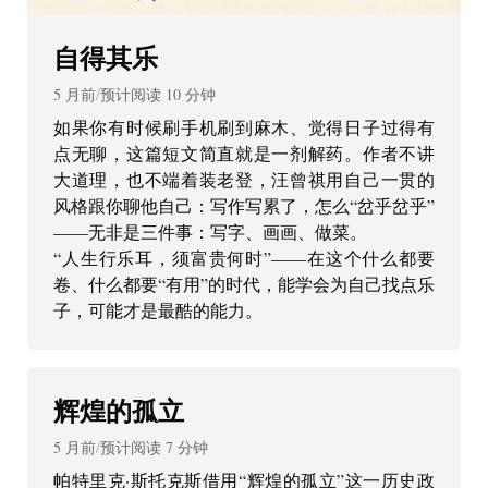
自得其乐
5 月前
/
预计阅读
10
分钟
如果你有时候刷手机刷到麻木、觉得日子过得有
点无聊，这篇短文简直就是一剂解药。作者不讲
大道理，也不端着装老登，汪曾祺用自己一贯的
风格跟你聊他自己：写作写累了，怎么“岔乎岔乎”
——无非是三件事：写字、画画、做菜。
“人生行乐耳，须富贵何时”——在这个什么都要
卷、什么都要“有用”的时代，能学会为自己找点乐
子，可能才是最酷的能力。
辉煌的孤立
5 月前
/
预计阅读
7
分钟
帕特里克·斯托克斯借用“辉煌的孤立”这一历史政