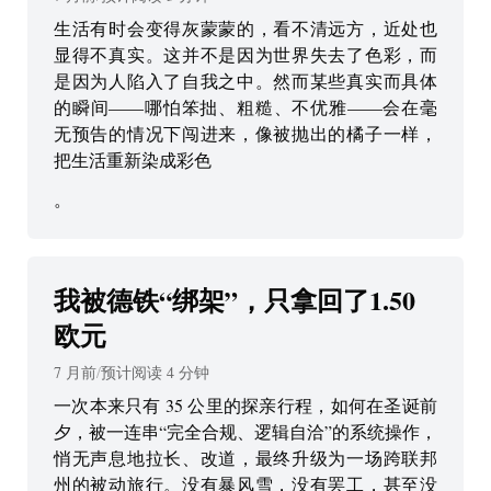
生活有时会变得灰蒙蒙的，看不清远方，近处也
显得不真实。这并不是因为世界失去了色彩，而
是因为人陷入了自我之中。然而某些真实而具体
的瞬间——哪怕笨拙、粗糙、不优雅——会在毫
无预告的情况下闯进来，像被抛出的橘子一样，
把生活重新染成彩色
。
我被德铁“绑架”，只拿回了1.50
欧元
7 月前
/
预计阅读
4
分钟
一次本来只有 35 公里的探亲行程，如何在圣诞前
夕，被一连串“完全合规、逻辑自洽”的系统操作，
悄无声息地拉长、改道，最终升级为一场跨联邦
州的被动旅行。没有暴风雪，没有罢工，甚至没